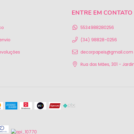
ENTRE EM CONTATO
co
5534988280256
 envio
(34) 98828-0256
evoluções
decorpapeis@gmail.com
Rua das Mães, 301 - Jardim