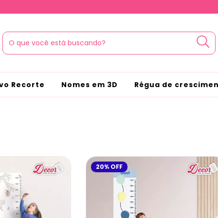
vo Recorte
Nomes em 3D
Régua de crescime
20
%
OFF