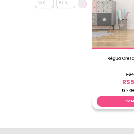
Régua Cresc
R$4
R$5
12
x d