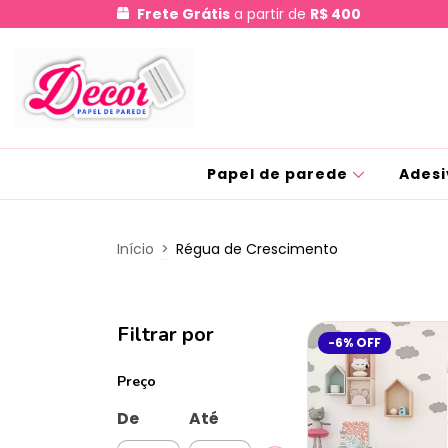
Frete Grátis
a partir de
R$ 400
Papel de parede
Adesi
Início
>
Régua de Crescimento
Filtrar por
-6
%
OFF
Preço
De
Até