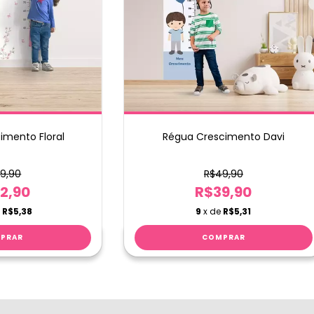
imento Floral
Régua Crescimento Davi
9,90
R$49,90
2,90
R$39,90
e
R$5,38
9
x de
R$5,31