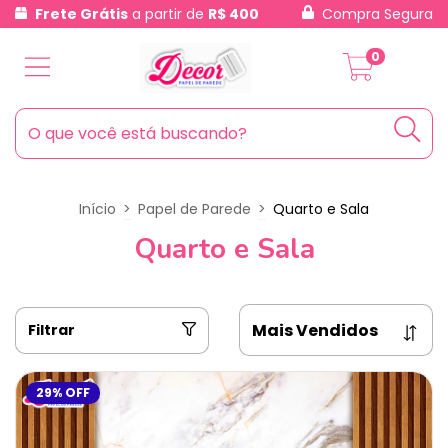
Frete Grátis
a partir de
R$ 400
Compra Segura
0
Início
>
Papel de Parede
>
Quarto e Sala
Quarto e Sala
Filtrar
29
%
OFF