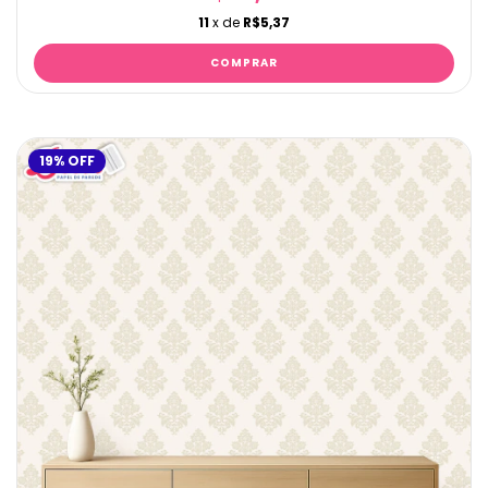
11
x de
R$5,37
19
%
OFF