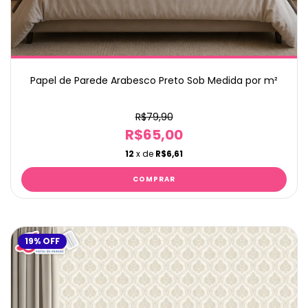
Papel de Parede Arabesco Preto Sob Medida por m²
R$79,90
R$65,00
12
x de
R$6,61
19
%
OFF