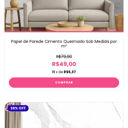
Papel de Parede Cimento Queimado Sob Medida por
m²
R$79,90
R$49,00
11
x de
R$5,37
39
%
OFF