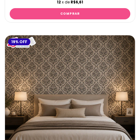
12
x de
R$6,61
19
%
OFF