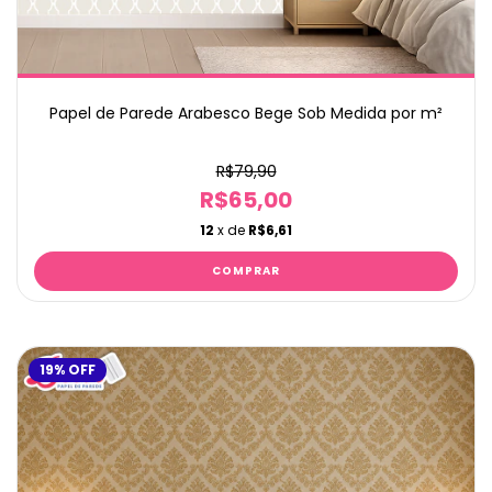
Papel de Parede Arabesco Bege Sob Medida por m²
R$79,90
R$65,00
12
x de
R$6,61
19
%
OFF