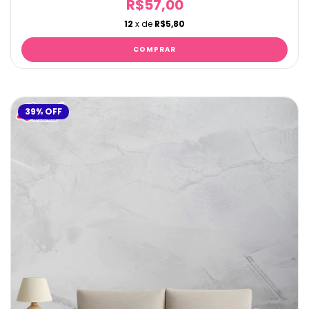
R$57,00
12
x de
R$5,80
39
%
OFF